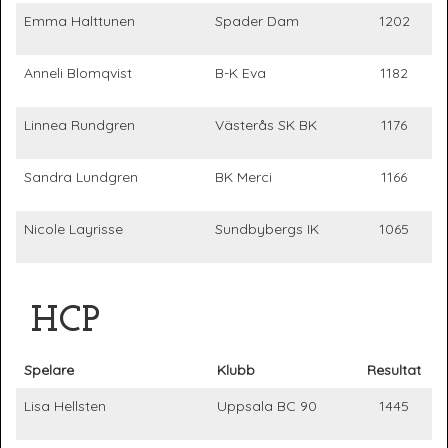
Emma Halttunen
Spader Dam
1202
Anneli Blomqvist
B-K Eva
1182
Linnea Rundgren
Västerås SK BK
1176
Sandra Lundgren
BK Merci
1166
Nicole Layrisse
Sundbybergs IK
1065
HCP
Spelare
Klubb
Resultat
Lisa Hellsten
Uppsala BC 90
1445