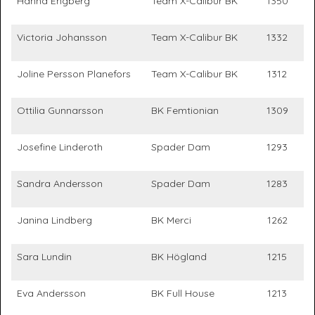
Hanna Engberg
Team X-Calibur BK
1350
Victoria Johansson
Team X-Calibur BK
1332
Joline Persson Planefors
Team X-Calibur BK
1312
Ottilia Gunnarsson
BK Femtionian
1309
Josefine Linderoth
Spader Dam
1293
Sandra Andersson
Spader Dam
1283
Janina Lindberg
BK Merci
1262
Sara Lundin
BK Högland
1215
Eva Andersson
BK Full House
1213