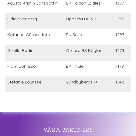
Agusta Kristin Jonsdottir
BK Falcon Ladies
1377
Lidia Svedberg
Uppsala BC 90
1355
Katarina Göransdotter
BK Solid
1297
Gunilla Bodin
Örebro BS Käglan
1273
Malin Johnsson
BK Thule
1178
Stefanie Layrisse
Sundbybergs IK
1142
VÅRA PARTNERS